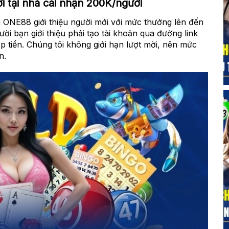
ơi tại nhà cái nhận 200K/người
L
 ONE88 giới thiệu người mới với mức thưởng lên đến
ười bạn giới thiệu phải tạo tài khoản qua đường link
ạp tiền. Chúng tôi không giới hạn lượt mời, nên mức
T
n.