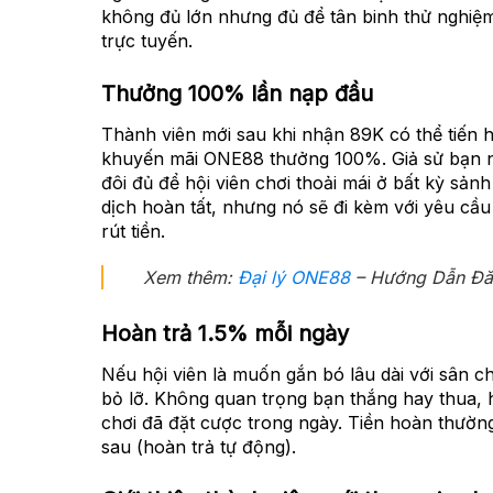
không đủ lớn nhưng đủ để tân binh thử nghiệm
trực tuyến.
Thưởng 100% lần nạp đầu
Thành viên mới sau khi nhận 89K có thể tiến h
khuyến mãi ONE88 thưởng 100%. Giả sử bạn nạ
đôi đủ để hội viên chơi thoải mái ở bất kỳ sả
dịch hoàn tất, nhưng nó sẽ đi kèm với yêu cầ
rút tiền.
Xem thêm:
Đại lý ONE88
– Hướng Dẫn Đă
Hoàn trả 1.5% mỗi ngày
Nếu hội viên là muốn gắn bó lâu dài với sân ch
bỏ lỡ. Không quan trọng bạn thắng hay thua, 
chơi đã đặt cược trong ngày. Tiền hoàn thư
sau (hoàn trả tự động).