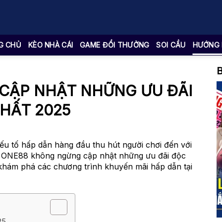
G CHỦ
KÈO NHÀ CÁI
GAME ĐỔI THƯỞNG
SOI CẦU
HƯỚNG
B
 CẬP NHẬT NHỮNG ƯU ĐÃI
HẤT 2025
C
u tố hấp dẫn hàng đầu thu hút người chơi đến với
Đ
ốt, ONE88 không ngừng cập nhật những ưu đãi độc
 khám phá các chương trình khuyến mãi hấp dẫn tại
25