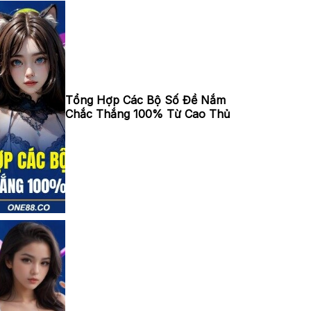
Tổng Hợp
Tổng Hợp Các Bộ Số Đề Nắm
Các Bộ Số
Chắc Thắng 100% Từ Cao Thủ
Đề Nắm
Chắc Thắng
00% Từ Cao
Thủ
Đề Về Kép