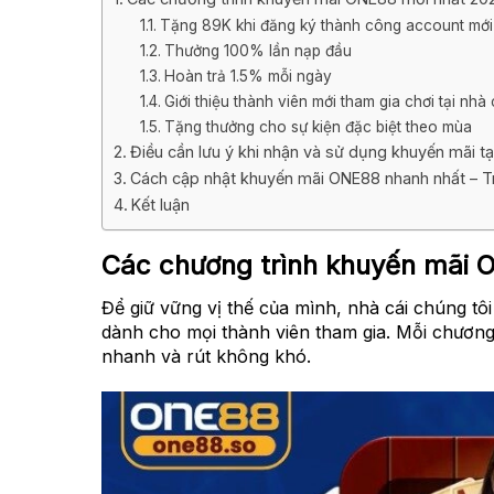
Tặng 89K khi đăng ký thành công account mới
Thưởng 100% lần nạp đầu
Hoàn trả 1.5% mỗi ngày
Giới thiệu thành viên mới tham gia chơi tại nh
Tặng thưởng cho sự kiện đặc biệt theo mùa
Điều cần lưu ý khi nhận và sử dụng khuyến mãi t
Cách cập nhật khuyến mãi ONE88 nhanh nhất – T
Kết luận
Các chương trình khuyến mãi 
Để giữ vững vị thế của mình, nhà cái chúng tô
dành cho mọi thành viên tham gia. Mỗi chương
nhanh và rút không khó.