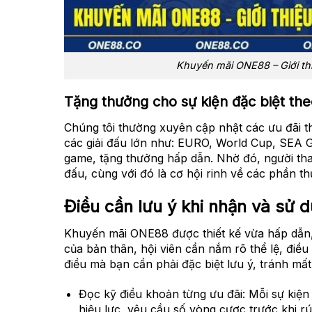
Khuyến mãi ONE88 – Giới th
Tặng thưởng cho sự kiện đặc biệt th
Chúng tôi thường xuyên cập nhật các ưu đãi th
các giải đấu lớn như: EURO, World Cup, SEA 
game, tặng thưởng hấp dẫn. Nhờ đó, người tham
đấu, cùng với đó là cơ hội rinh về các phần thư
Điều cần lưu ý khi nhận và sử 
Khuyến mãi ONE88 được thiết kế vừa hấp dẫn
của bản thân, hội viên cần nắm rõ thể lệ, điều
điều mà bạn cần phải đặc biệt lưu ý, tránh mất
Đọc kỹ điều khoản từng ưu đãi: Mỗi sự kiện 
hiệu lực, yêu cầu số vòng cược trước khi r