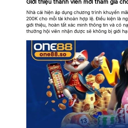
Giới thiệu thành viên mới tham gia ch
Nhà cái hiện áp dụng chương trình khuyến mãi
200K cho mỗi tài khoản hợp lệ. Điều kiện là ng
giới thiệu, hoàn tất xác minh thông tin và có n
thưởng hội viên nhận được sẽ không bị giới hạ