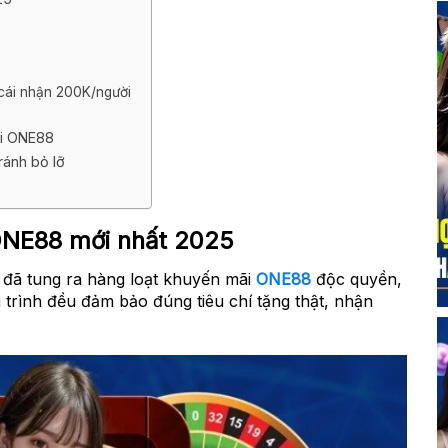
à cái nhận 200K/người
ại ONE88
ránh bỏ lỡ
ONE88 mới nhất 2025
1
i đã tung ra hàng loạt khuyến mãi
ONE88
độc quyền,
 trình đều đảm bảo đúng tiêu chí tặng thật, nhận