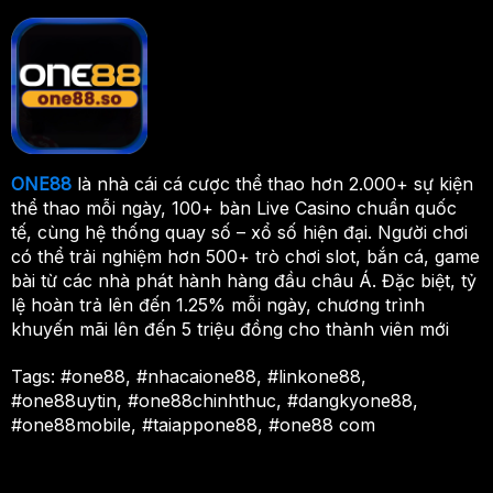
ONE88
là nhà cái cá cược thể thao hơn 2.000+ sự kiện
thể thao mỗi ngày, 100+ bàn Live Casino chuẩn quốc
tế, cùng hệ thống quay số – xổ số hiện đại. Người chơi
có thể trải nghiệm hơn 500+ trò chơi slot, bắn cá, game
bài từ các nhà phát hành hàng đầu châu Á. Đặc biệt, tỷ
lệ hoàn trả lên đến 1.25% mỗi ngày, chương trình
khuyến mãi lên đến 5 triệu đồng cho thành viên mới
Tags: #one88, #nhacaione88, #linkone88,
#one88uytin, #one88chinhthuc, #dangkyone88,
#one88mobile, #taiappone88, #one88 com