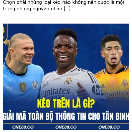
Chọn phải những loại kèo nào không nên cược là một
trong những nguyên nhân [...]
Kèo Trên Là Gì? Giải Mã Toàn Bộ Thông Tin Cho Tân
Binh