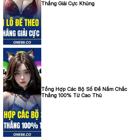
Thắng Giải Cực Khủng
Đề Theo Ngũ
Hành Giúp
Thắng Giải Cực
Khủng
Tổng Hợp Các
Tổng Hợp Các Bộ Số Đề Nắm Chắc
Thắng 100% Từ Cao Thủ
Bộ Số Đề Nắm
Chắc Thắng
100% Từ Cao
Thủ