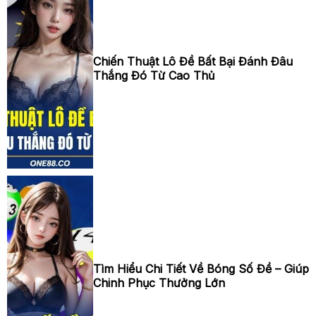
Chiến Thuật Lô
Chiến Thuật Lô Đề Bất Bại Đánh Đâu
Thắng Đó Từ Cao Thủ
Đề Bất Bại
Đánh Đâu
Thắng Đó Từ
Cao Thủ
Tìm Hiểu Chi
Tìm Hiểu Chi Tiết Về Bóng Số Đề – Giúp
Chinh Phục Thưởng Lớn
Tiết Về Bóng
Số Đề - Giúp