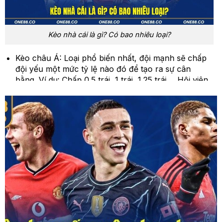
Kèo nhà cái là gì? Có bao nhiêu loại?
Kèo châu Á: Loại phổ biến nhất, đội mạnh sẽ chấp
đội yếu một mức tỷ lệ nào đó để tạo ra sự cân
bằng. Ví dụ: Chấp 0.5 trái, 1 trái, 1.25 trái,... Hội viên
sẽ dựa vào kết quả sau cùng để xác định mình ăn
hay thua.
Cược châu Âu: Thành viên tham gia chỉ cần chọn
đội thắng, hoà hoặc thua, không cần quan trọng đội
nào chấp.
Tài xỉu: Với hình thức này, bạn cần xét tổng số bàn
thắng chung cuộc. Ví dụ, tài 2.5, nghĩa là có 3 bàn
trở lên người chơi thắng, 2 bàn trở xuống thì thua.
Xem thêm: Danh Mục
Game Đổi Thưởng
Tại
ONE88 - Lối Chơi Hiện Đại