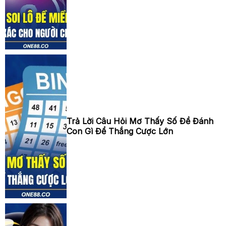
Miền Bắc Chính
Xác Cho Người
Chơi Mới
Trả Lời Câu Hỏi
Trả Lời Câu Hỏi Mơ Thấy Số Đề Đánh
Con Gì Để Thắng Cược Lớn
Mơ Thấy Số Đề
Đánh Con Gì
Để Thắng Cược
Lớn