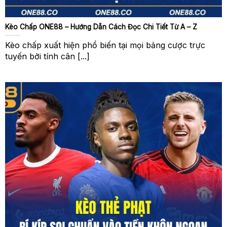
- Z
Kèo Chấp ONE88 – Hướng Dẫn Cách Đọc Chi Tiết Từ A – Z
Kèo chấp xuất hiện phổ biến tại mọi bảng cược trực
tuyến bởi tính cân [...]