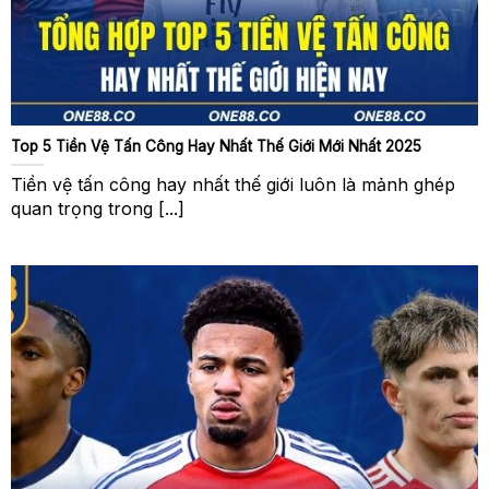
Dựa vào tin tức chấn thương, thẻ phạt, HLV
mới
Tổng hợp top 5 tiền vệ tấn công hay nhất thế giới
Một trụ cột vừa dính chấn thương? Một HLV bị sa thải
đột ngột? Một cầu thủ dính án treo giò? Nền tảng đều
Top 5 Tiền Vệ Tấn Công Hay Nhất Thế Giới Mới Nhất 2025
điều chỉnh kèo nhà cái ngay sau khi nhưng thông tin
này được xác nhận. Bởi vậy, bạn nên cập nhật tin tức
Tiền vệ tấn công hay nhất thế giới luôn là mảnh ghép
sát trận, đừng chỉ xem tỷ lệ mà bỏ qua tình hình nội bộ
quan trọng trong [...]
của đội bóng.