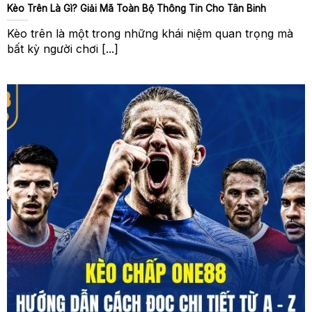
Kèo Trên Là Gì? Giải Mã Toàn Bộ Thông Tin Cho Tân Binh
Kèo trên là một trong những khái niệm quan trọng mà
bất kỳ người chơi [...]
Kèo Chấp ONE88 - Hướng Dẫn Cách Đọc Chi Tiết Từ A